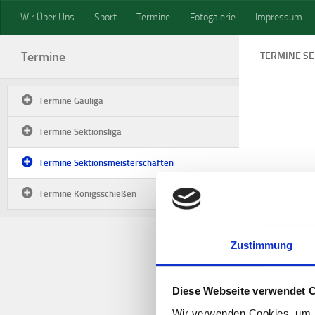
Wir Über Uns
Sport
Termine
Fotogalerie
Impressum
Zum Inhalt springen
Termine
TERMINE S
Termine Gauliga
Termine Sektionsliga
Termine Sektionsmeisterschaften
Termine Königsschießen
Zustimmung
Diese Webseite verwendet 
Wir verwenden Cookies, um I