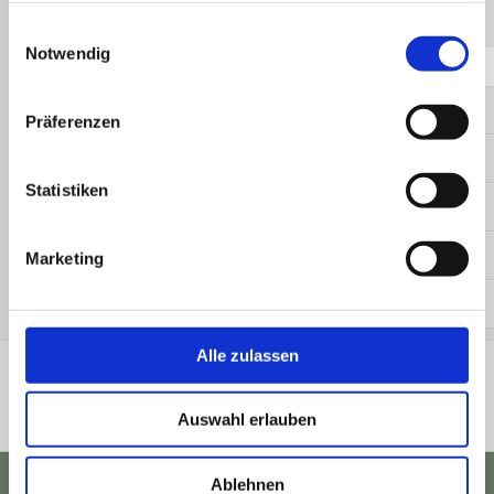
gesammelt haben.
Königsschießen 2017
Einwilligungsauswahl
Notwendig
Königsschießen 2018
Königsschießen 2019
Präferenzen
Jahresmeisterschaften
Statistiken
Luftpistolen-Pokal
Sektionsmeisterschaften
Marketing
Standeroeffnungsschiessen
Alle zulassen
Auswahl erlauben
Ablehnen