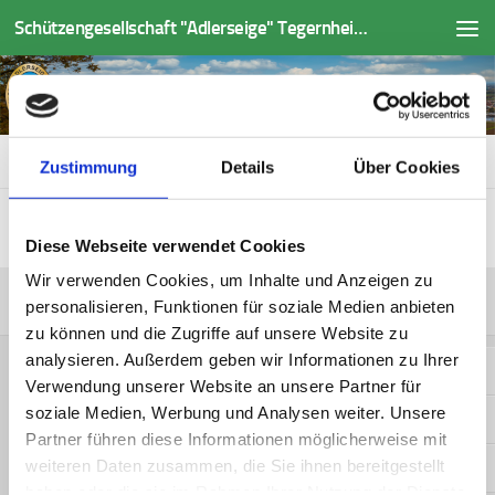
Schützengesellschaft "Adlerseige" Tegernheim e.V.
Zum Inhalt springen
KÖNIGSSCHIESSEN 2018
Zustimmung
Details
Über Cookies
Koenig_2018
Herunterladen
Diese Webseite verwendet Cookies
Wir verwenden Cookies, um Inhalte und Anzeigen zu
Sport
personalisieren, Funktionen für soziale Medien anbieten
zu können und die Zugriffe auf unsere Website zu
analysieren. Außerdem geben wir Informationen zu Ihrer
Gauliga
Verwendung unserer Website an unsere Partner für
soziale Medien, Werbung und Analysen weiter. Unsere
Sektionsliga
Partner führen diese Informationen möglicherweise mit
weiteren Daten zusammen, die Sie ihnen bereitgestellt
Koenigsschiessen
haben oder die sie im Rahmen Ihrer Nutzung der Dienste